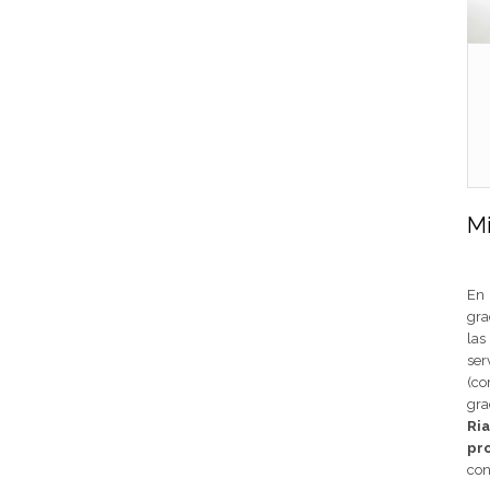
Mi
E
gra
las
ser
(co
gra
Ria
pr
con