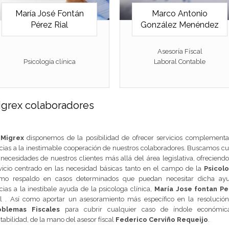
María José Fontán
Marco Antonio
Pérez Rial
González Menéndez
Asesoría Físcal
Psicología clínica
Laboral Contable
grex colaboradores
n
Migrex
disponemos de la posibilidad de ofrecer servicios complementa
cias a la inestimable cooperación de nuestros colaboradores. Buscamos cu
 necesidades de nuestros clientes más allá del área legislativa, ofreciend
vicio centrado en las necesidad básicas tanto en el campo de la
Psicolo
mo respaldo en casos determinados que puedan necesitar dicha ayu
cias a la inestibale ayuda de la psicologa clínica,
María Jose fontan Pe
l . Así como aportar un asesoramiento más específico en la resolució
oblemas
Fiscales
para cubrir cualquier caso de índole económic
tabilidad, de la mano del asesor físcal
Federico Cerviño Requeijo
.