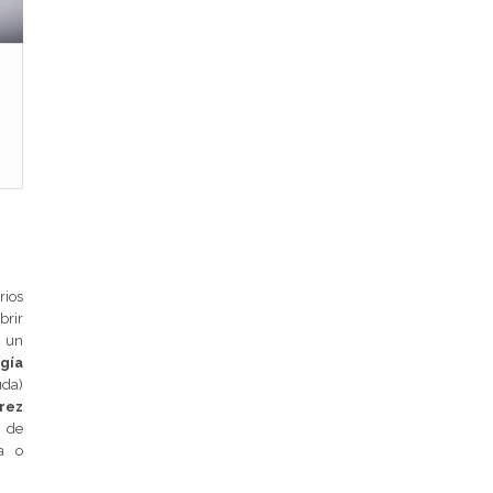
rios
brir
o un
gía
da)
rez
n de
a o