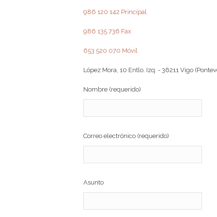
986 120 142 Principal
986 135 736 Fax
653 520 070 Móvil
López Mora, 10 Entlo. Izq. - 36211
Vigo
(Pontev
Nombre (requerido)
Correo electrónico (requerido)
Asunto